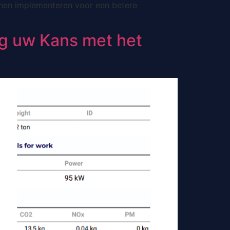
nnen implementeren voor een betere
g uw Kans met het