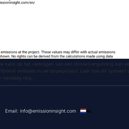
 kans op het verkrijgen van een (bouw)vergunning kan verg
fijnstof emissies in uw bouwproject. Leer hoe dit systeem
en vandaag nog.
Email: info@emissioninsight.com
NL