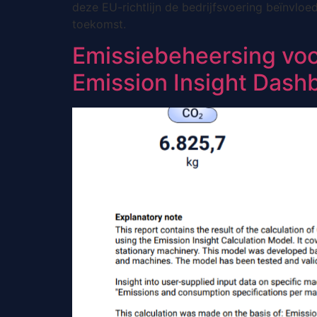
deze EU-richtlijn de bedrijfsvoering beïnvlo
toekomst.
Emissiebeheersing vo
Emission Insight Dash