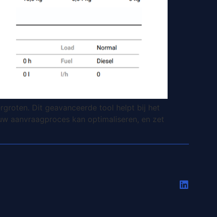
roten. Dit geavanceerde tool helpt bij het
 uw aanvraagproces kan optimaliseren, en zet