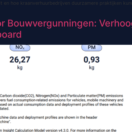
edt en hoe kraanverhuurbedrijven duurzamere praktijken ku
or Bouwvergunningen: Verhoo
board