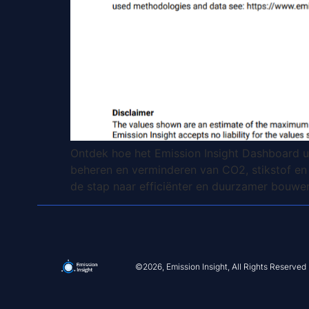
Ontdek hoe het Emission Insight Dashboard uw
beheren en verminderen van CO2, stikstof en 
de stap naar efficiënter en duurzamer bouw
©2026, Emission Insight, All Rights Reserved