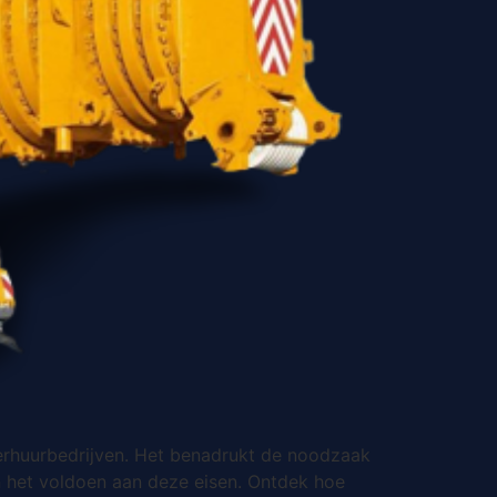
verhuurbedrijven. Het benadrukt de noodzaak
an het voldoen aan deze eisen. Ontdek hoe